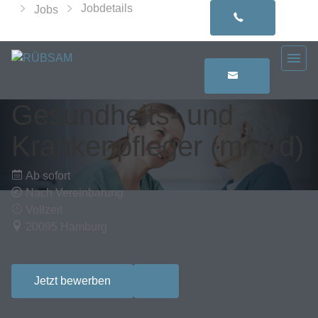
Jobdetails
Jobs
Gesundheits- und
Krankenpfleger
(m/w/d)
Ab sofort
Nach Vereinbarung
Vollzeit
20095 Hamburg
Jetzt bewerben