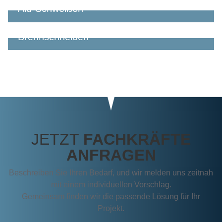
Jetzt Fachkräfte anfragen
Alu-Schweißen
Jetzt Fachkräfte anfragen
Brennschneiden
Jetzt Fachkräfte anfragen
JETZT
FACHKRÄFTE
ANFRAGEN
Beschreiben Sie Ihren Bedarf, und wir melden uns zeitnah
mit einem individuellen Vorschlag.
Gemeinsam finden wir die passende Lösung für Ihr
Projekt.