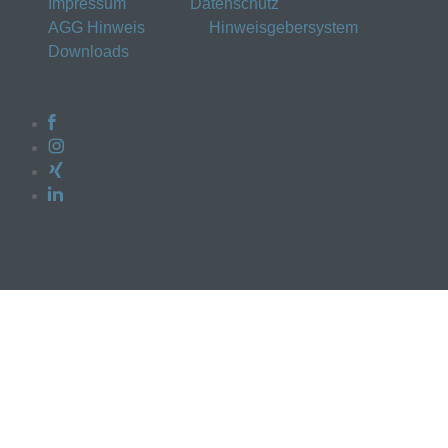
Impressum
Datenschutz
AGG Hinweis
Hinweisgebersystem
Downloads
Facebook
Instagram
Xing
Linkedin
+49 661 96 91 90
Nachricht
Whatsapp