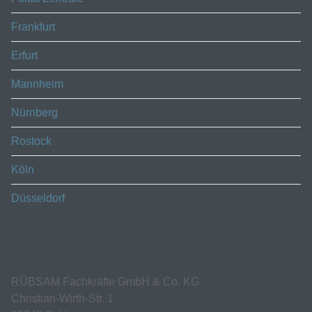
Frankfurt
Erfurt
Mannheim
Nürnberg
Rostock
Köln
Düsseldorf
RÜBSAM Fachkräfte GmbH & Co. KG
Christian-Wirth-Str. 1