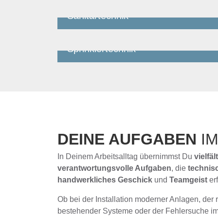
Sanitärtechnik
Jetzt bewerben
Sprinklertechnik
Jetzt bewerben
DEINE AUFGABEN
IM
In Deinem Arbeitsalltag übernimmst Du
vielfä
verantwortungsvolle Aufgaben
, die
techni
handwerkliches Geschick
und
Teamgeist
erf
Ob bei der Installation moderner Anlagen, de
bestehender Systeme oder der Fehlersuche im 