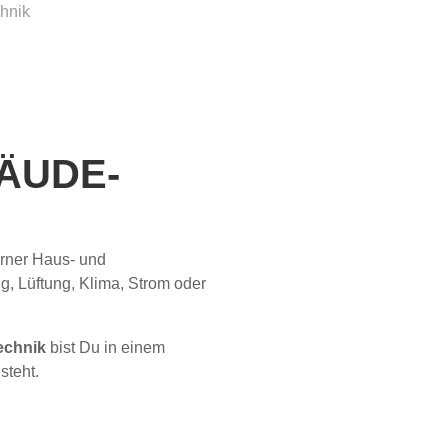
hnik
ÄUDE­
erner Haus- und
g, Lüftung, Klima, Strom oder
echnik
bist Du in einem
lsteht.