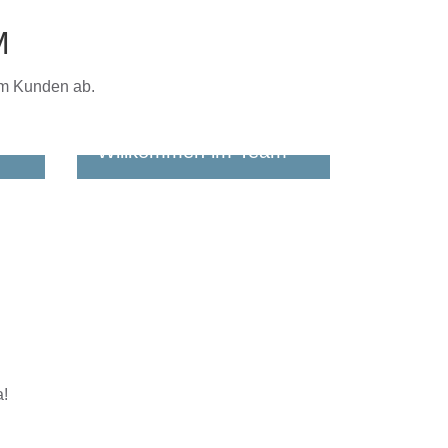
M
im Kunden ab.
Willkommen im Team
erer
Wir freuen uns, wenn auch
satz
Du bald ein RÜBSAMER bist!
en
a!