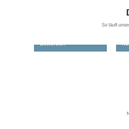
So läuft uns
Bewerben
Ke
Jetzt bewerben
Du 
Rüc
Egal ob online, per Mail oder
bes
telefonisch: Ein kurzer
kan
Lebenslauf oder ein paar
was
Infos zu Deiner Erfahrung
genügen fürs Erste.
Wir melden uns zeitnah bei
Dir, besprechen Deine
N
Wünsche und klären
gemeinsam den weiteren
Ablauf.