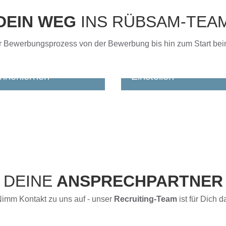
DEIN WEG
INS RÜBSAM-TEA
er Bewerbungsprozess von der Bewerbung bis hin zum Start be
nnenlernen
Einstellen
bekommst schnell eine
Du sprichst mit einem uns
kmeldung. Wir
Disponenten. Je nach Ein
prechen mit Dir, was Du
machen wir einen kurzen
nst, was Du suchst und
fachlichen Check oder lad
 Du möchtest.
Dich in unser
Schulungszentrum ein.
DEINE
ANSPRECHPARTNER
imm Kontakt zu uns auf - unser
Recruiting-Team
ist für Dich d