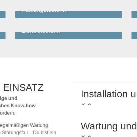
Heizungstechnik
Jetzt bewerben
Elektrotechnik
Jetzt bewerben
 EINSATZ
Installation
ltige und
sches Know-how
,
ordern.
Wartung und
r regelmäßigen Wartung
Störungsfall – Du bist ein