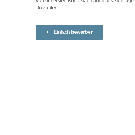
Von der ersten Kontaktaufnahme bis zum tägli
Du zählen.
Einfach
bewerben