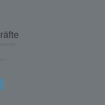
räfte
chkräfte!
sse