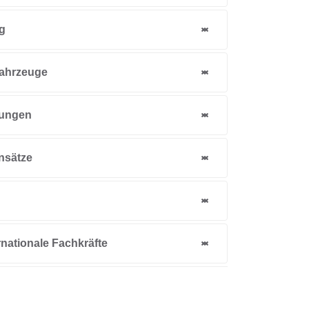
g
fahrzeuge
dungen
nsätze
ernationale Fachkräfte