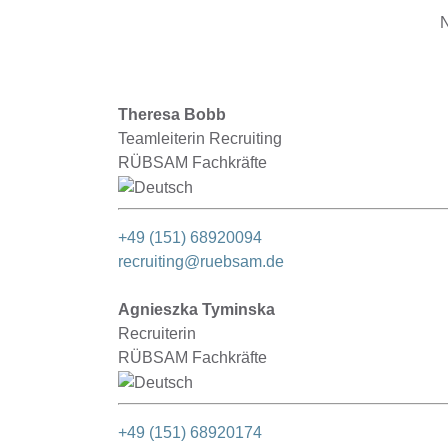
Dir, besprechen Deine
N
Wünsche und klären
gemeinsam den weiteren
Ablauf.
Theresa Bobb
Teamleiterin Recruiting
RÜBSAM Fachkräfte
+49 (151) 68920094
recruiting@ruebsam.de
Agnieszka Tyminska
Recruiterin
RÜBSAM Fachkräfte
+49 (151) 68920174