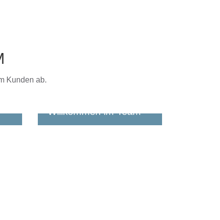
M
im Kunden ab.
Willkommen im Team
erer
Wir freuen uns, wenn auch
satz
Du bald ein RÜBSAMER bist!
en