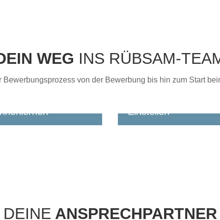
DEIN WEG
INS RÜBSAM-TEA
er Bewerbungsprozess von der Bewerbung bis hin zum Start be
nnenlernen
Einstellen
bekommst schnell eine
Du sprichst mit einem uns
kmeldung. Wir
Disponenten. Je nach Ein
prechen mit Dir, was Du
machen wir einen kurzen
nst, was Du suchst und
fachlichen Check oder lad
 Du möchtest.
Dich in unser
Schulungszentrum ein.
DEINE
ANSPRECHPARTNER