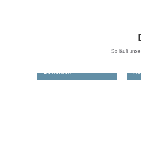
So läuft uns
Bewerben
Ke
Jetzt bewerben
Du 
Rüc
Egal ob online, per Mail oder
bes
telefonisch: Ein kurzer
kan
Lebenslauf oder ein paar
was
Infos zu Deiner Erfahrung
genügen fürs Erste.
Wir melden uns zeitnah bei