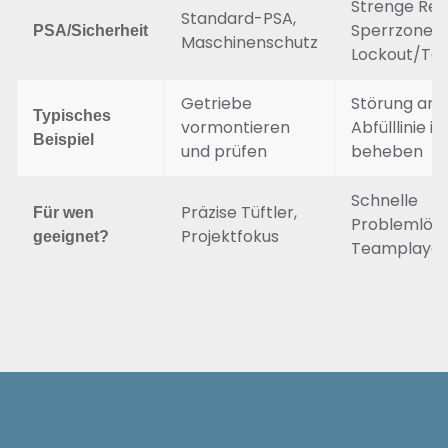
Strenge Reg
Standard-PSA,
Sperrzonen,
PSA/Sicherheit
Maschinenschutz
Lockout/Ta
Getriebe
Störung an
Typisches
vormontieren
Abfülllinie in
Beispiel
und prüfen
beheben
Schnelle
Präzise Tüftler,
Für wen
Problemlöse
Projektfokus
geeignet?
Teamplayer