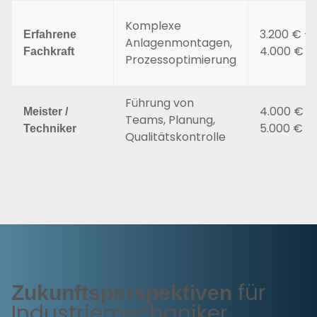
Komplexe
3.200 € –
Erfahrene
Anlagenmontagen,
4.000 €
Fachkraft
Prozessoptimierung
Führung von
4.000 € –
Meister /
Teams, Planung,
5.000 €
Techniker
Qualitätskontrolle
für
Zukunftsperspektiven
Industriemechaniker