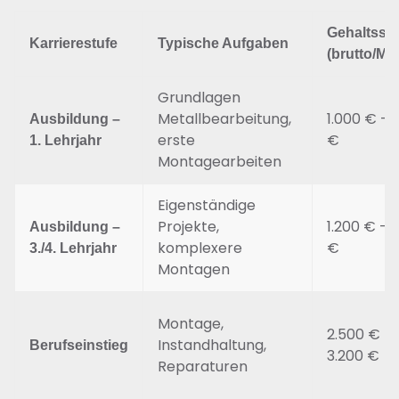
Gehaltssp
Karrierestufe
Typische Aufgaben
(brutto/Mo
Grundlagen
Metallbearbeitung,
1.000 € – 
Ausbildung –
erste
€
1. Lehrjahr
Montagearbeiten
Eigenständige
Projekte,
1.200 € – 
Ausbildung –
komplexere
€
3./4. Lehrjahr
Montagen
Montage,
2.500 € –
Instandhaltung,
Berufseinstieg
3.200 €
Reparaturen