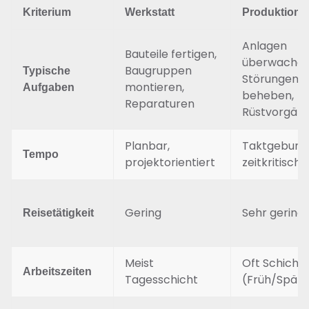
Kriterium
Werkstatt
Produktion
Anlagen
Bauteile fertigen,
überwachen
Baugruppen
Typische
Störungen
montieren,
Aufgaben
beheben,
Reparaturen
Rüstvorgän
Planbar,
Taktgebunde
Tempo
projektorientiert
zeitkritisch
Gering
Sehr gering
Reisetätigkeit
Meist
Oft Schicht
Arbeitszeiten
Tagesschicht
(Früh/Spät