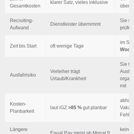
klarer Satz, vieles inklusive
Gesamtkosten
über B
Recruiting-
Sie su
Dienstleister übernimmt
Aufwand
prüfen,
im Sch
Zeit bis Start
oft wenige Tage
Woch
Sie tr
Verleiher trägt
Ausfäl
Ausfallrisiko
Urlaub/Krankheit
organi
mit
abhän
Kosten-
laut iGZ
>85 %
gut planbar
Vakan
Planbarkeit
Fehlb
Längere
keine 
Equal Pay meist ab Monat 9