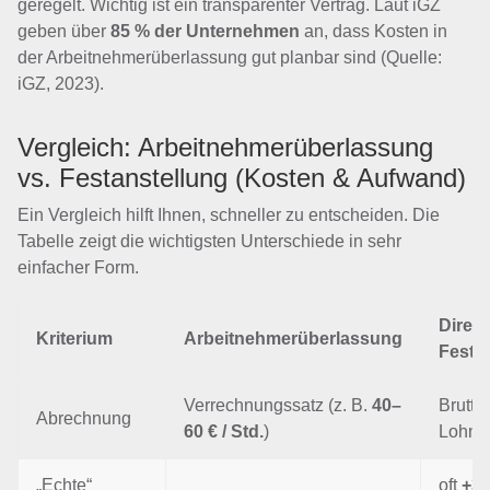
geregelt. Wichtig ist ein transparenter Vertrag. Laut iGZ
geben über
85 % der Unternehmen
an, dass Kosten in
der Arbeitnehmerüberlassung gut planbar sind (Quelle:
iGZ, 2023).
Vergleich: Arbeitnehmerüberlassung
vs. Festanstellung (Kosten & Aufwand)
Ein Vergleich hilft Ihnen, schneller zu entscheiden. Die
Tabelle zeigt die wichtigsten Unterschiede in sehr
einfacher Form.
Direkt
Kriterium
Arbeitnehmerüberlassung
Festa
Verrechnungssatz (z. B.
40–
Brutto
Abrechnung
60 € / Std.
)
Lohnn
„Echte“
oft
+3